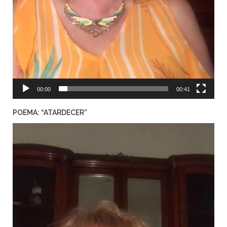
00:00
00:41
POEMA: “ATARDECER”
Reproductor
de
video