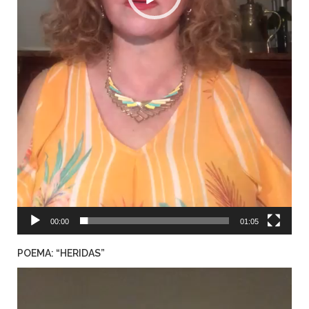
00:00
01:05
POEMA: “HERIDAS”
Reproductor
de
video