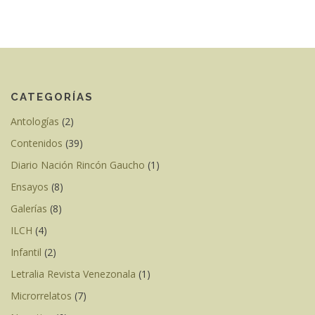
CATEGORÍAS
Antologías
(2)
Contenidos
(39)
Diario Nación Rincón Gaucho
(1)
Ensayos
(8)
Galerías
(8)
ILCH
(4)
Infantil
(2)
Letralia Revista Venezonala
(1)
Microrrelatos
(7)