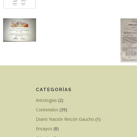
CATEGORÍAS
Antologías
(2)
Contenidos
(39)
Diario Nación Rincón Gaucho
(1)
Ensayos
(8)