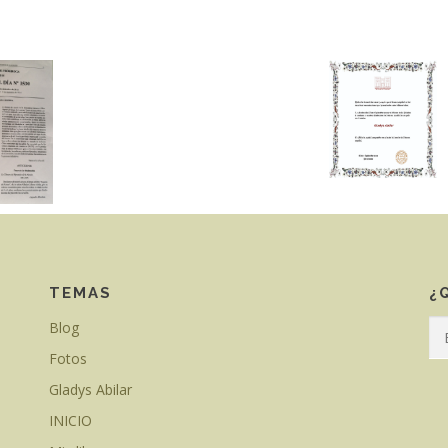
TEMAS
¿
Blog
Fotos
Gladys Abilar
INICIO