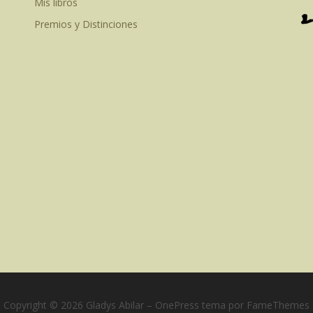
Mis libros
Premios y Distinciones
Copyright © 2026 Gladys Abilar
–
OnePress
tema por FameThemes