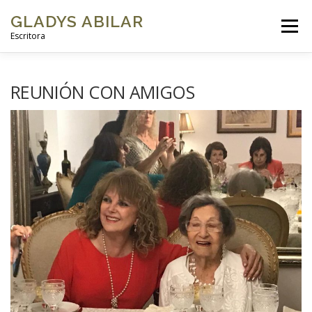
GLADYS ABILAR
Menú
Escritora
INICIO
SOBRE MÍ
MI OBRA
GALERÍAS DE FOTOS
REUNIÓN CON AMIGOS
VIDEOS
BLOG
CONTACTO