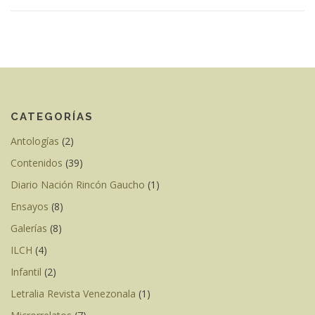
CATEGORÍAS
Antologías
(2)
Contenidos
(39)
Diario Nación Rincón Gaucho
(1)
Ensayos
(8)
Galerías
(8)
ILCH
(4)
Infantil
(2)
Letralia Revista Venezonala
(1)