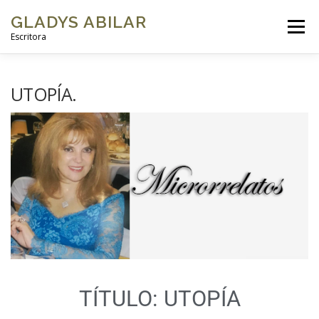
GLADYS ABILAR
Menú
Escritora
INICIO
SOBRE MÍ
MI OBRA
GALERÍAS DE FOTOS
UTOPÍA.
VIDEOS
BLOG
CONTACTO
TÍTULO: UTOPÍA