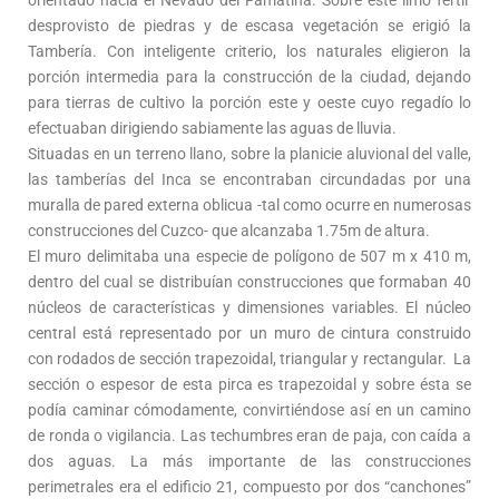
desprovisto de piedras y de escasa vegetación se erigió la
Tambería. Con inteligente criterio, los naturales eligieron la
porción intermedia para la construcción de la ciudad, dejando
para tierras de cultivo la porción este y oeste cuyo regadío lo
efectuaban dirigiendo sabiamente las aguas de lluvia.
Situadas en un terreno llano, sobre la planicie aluvional del valle,
las tamberías del Inca se encontraban circundadas por una
muralla de pared externa oblicua -tal como ocurre en numerosas
construcciones del Cuzco- que alcanzaba 1.75m de altura.
El muro delimitaba una especie de polígono de 507 m x 410 m,
dentro del cual se distribuían construcciones que formaban 40
núcleos de características y dimensiones variables. El núcleo
central está representado por un muro de cintura construido
con rodados de sección trapezoidal, triangular y rectangular. La
sección o espesor de esta pirca es trapezoidal y sobre ésta se
podía caminar cómodamente, convirtiéndose así en un camino
de ronda o vigilancia. Las techumbres eran de paja, con caída a
dos aguas. La más importante de las construcciones
perimetrales era el edificio 21, compuesto por dos “canchones”