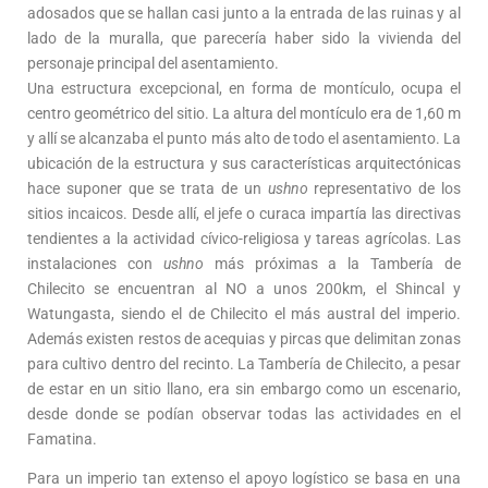
adosados que se hallan casi junto a la entrada de las ruinas y al
lado de la muralla, que parecería haber sido la vivienda del
personaje principal del asentamiento.
Una estructura excepcional, en forma de montículo, ocupa el
centro geométrico del sitio. La altura del montículo era de 1,60 m
y allí se alcanzaba el punto más alto de todo el asentamiento. La
ubicación de la estructura y sus características arquitectónicas
hace suponer que se trata de un
ushno
representativo de los
sitios incaicos. Desde allí, el jefe o curaca impartía las directivas
tendientes a la actividad cívico-religiosa y tareas agrícolas. Las
instalaciones con
ushno
más próximas a la Tambería de
Chilecito se encuentran al NO a unos 200km, el Shincal y
Watungasta, siendo el de Chilecito el más austral del imperio.
Además existen restos de acequias y pircas que delimitan zonas
para cultivo dentro del recinto. La Tambería de Chilecito, a pesar
de estar en un sitio llano, era sin embargo como un escenario,
desde donde se podían observar todas las actividades en el
Famatina.
Para un imperio tan extenso el apoyo logístico se basa en una