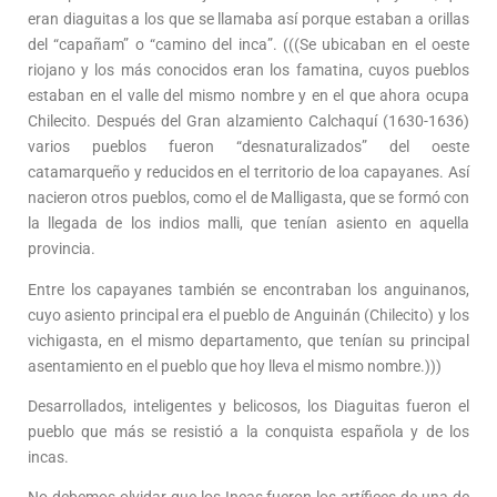
eran diaguitas a los que se llamaba así porque estaban a orillas
del “capañam” o “camino del inca”. (((Se ubicaban en el oeste
riojano y los más conocidos eran los famatina, cuyos pueblos
estaban en el valle del mismo nombre y en el que ahora ocupa
Chilecito. Después del Gran alzamiento Calchaquí (1630-1636)
varios pueblos fueron “desnaturalizados” del oeste
catamarqueño y reducidos en el territorio de loa capayanes. Así
nacieron otros pueblos, como el de Malligasta, que se formó con
la llegada de los indios malli, que tenían asiento en aquella
provincia.
Entre los capayanes también se encontraban los anguinanos,
cuyo asiento principal era el pueblo de Anguinán (Chilecito) y los
vichigasta, en el mismo departamento, que tenían su principal
asentamiento en el pueblo que hoy lleva el mismo nombre.)))
Desarrollados, inteligentes y belicosos, los Diaguitas fueron el
pueblo que más se resistió a la conquista española y de los
incas.
No debemos olvidar que los Incas fueron los artífices de una de