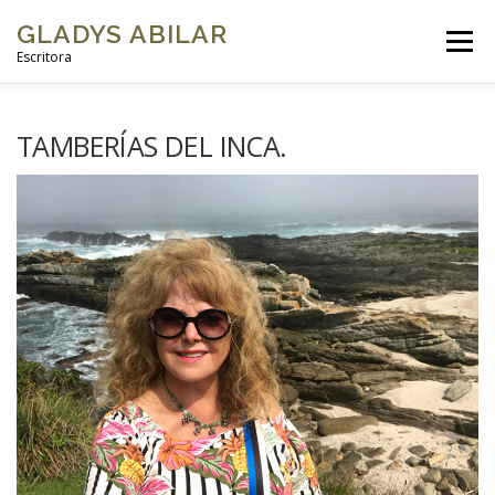
GLADYS ABILAR
Menú
Escritora
INICIO
SOBRE MÍ
MI OBRA
GALERÍAS DE FOTOS
TAMBERÍAS DEL INCA.
VIDEOS
BLOG
CONTACTO