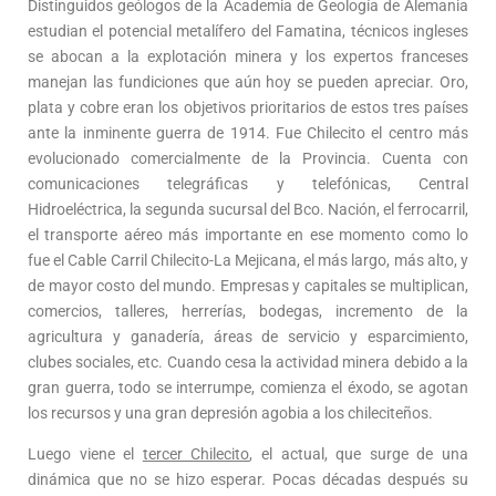
Distinguidos geólogos de la Academia de Geología de Alemania
estudian el potencial metalífero del Famatina, técnicos ingleses
se abocan a la explotación minera y los expertos franceses
manejan las fundiciones que aún hoy se pueden apreciar. Oro,
plata y cobre eran los objetivos prioritarios de estos tres países
ante la inminente guerra de 1914. Fue Chilecito el centro más
evolucionado comercialmente de la Provincia. Cuenta con
comunicaciones telegráficas y telefónicas, Central
Hidroeléctrica, la segunda sucursal del Bco. Nación, el ferrocarril,
el transporte aéreo más importante en ese momento como lo
fue el Cable Carril Chilecito-La Mejicana, el más largo, más alto, y
de mayor costo del mundo. Empresas y capitales se multiplican,
comercios, talleres, herrerías, bodegas, incremento de la
agricultura y ganadería, áreas de servicio y esparcimiento,
clubes sociales, etc. Cuando cesa la actividad minera debido a la
gran guerra, todo se interrumpe, comienza el éxodo, se agotan
los recursos y una gran depresión agobia a los chileciteños.
Luego viene el
tercer Chilecito
, el actual, que surge de una
dinámica que no se hizo esperar. Pocas décadas después su