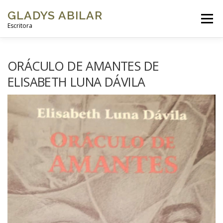
GLADYS ABILAR
Menú
Escritora
INICIO
SOBRE MÍ
MI OBRA
GALERÍAS DE FOTOS
ORÁCULO DE AMANTES DE
ELISABETH LUNA DÁVILA
VIDEOS
BLOG
CONTACTO