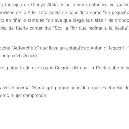
s en los ojos de Gladys Abilar y su mirada entonces se vuelv
proviene de lo Alto. Esta poeta se considera como “un pequeñ
útero en riña” o también “un ave que plegó sus alas / de orond
so de fuerte contenido: “Soy la flor que redime a la bestia”
ma “Autorretrato” que lleva un epígrafe de Antonio Requeni : 
 pulpa del silencio.”
o, pulpa la de ese Logos Creador del cual la Poeta sabe bie
leo el poema “Hartazgo” porque considero que es el decir d
 como mujer comprende.