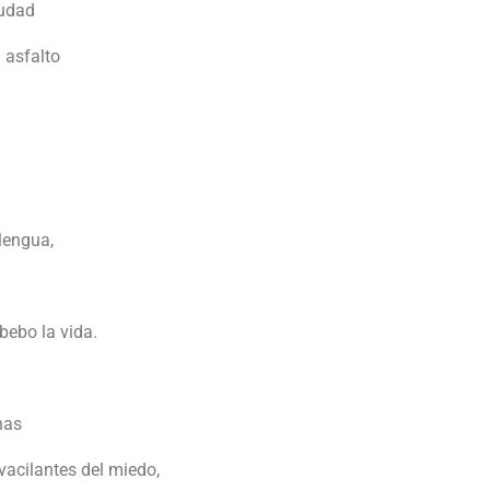
iudad
 asfalto
lengua,
bebo la vida.
nas
acilantes del miedo,