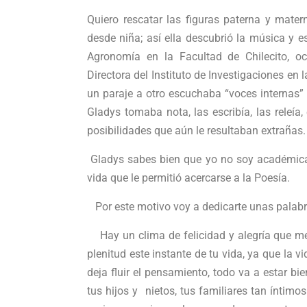
Quiero rescatar las figuras paterna y mate
desde niña; así ella descubrió la música y e
Agronomía en la Facultad de Chilecito, o
Directora del Instituto de Investigaciones en
un paraje a otro escuchaba “voces internas”
Gladys tomaba nota, las escribía, las releí
posibilidades que aún le resultaban extrañas.
Gladys sabes bien que yo no soy académica n
vida que le permitió acercarse a la Poesía.
Por este motivo voy a dedicarte unas palabr
Hay un clima de felicidad y alegría que me p
plenitud este instante de tu vida, ya que la v
deja fluir el pensamiento, todo va a estar b
tus hijos y nietos, tus familiares tan íntimo