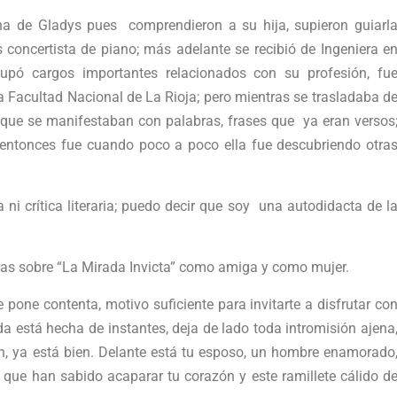
rna de Gladys pues comprendieron a su hija, supieron guiarl
s concertista de piano; más adelante se recibió de Ingeniera e
cupó cargos importantes relacionados con su profesión, fu
 la Facultad Nacional de La Rioja; pero mientras se trasladaba d
 que se manifestaban con palabras, frases que ya eran versos
a, entonces fue cuando poco a poco ella fue descubriendo otra
i crítica literaria; puedo decir que soy una autodidacta de l
as sobre “La Mirada Invicta” como amiga y como mujer.
one contenta, motivo suficiente para invitarte a disfrutar co
ida está hecha de instantes, deja de lado toda intromisión ajena
ien, ya está bien. Delante está tu esposo, un hombre enamorado
s que han sabido acaparar tu corazón y este ramillete cálido d