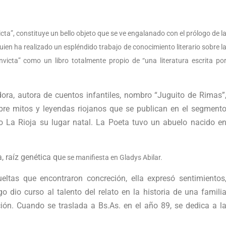
victa”, constituye un bello objeto que se ve engalanado con el prólogo de l
ien ha realizado un espléndido trabajo de conocimiento literario sobre l
victa” como un libro totalmente propio de “una literatura escrita po
a, autora de cuentos infantiles, nombro “Juguito de Rimas”
re mitos y leyendas riojanos que se publican en el segment
 La Rioja su lugar natal. La Poeta tuvo un abuelo nacido e
a, raíz genética qu
e se manifiesta en Gladys Abilar.
tas que encontraron concreción, ella expresó sentimientos
 dio curso al talento del relato en la historia de una famili
ción. Cuando se traslada a Bs.As. en el año 89, se dedica a l