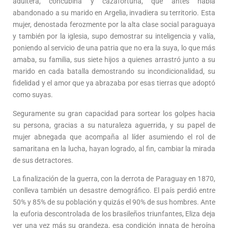
adúltera, concubina y cazafortuna, que antes había
abandonado a su marido en Argelia, invadiera su territorio. Esta
mujer, denostada ferozmente por la alta clase social paraguaya
y también por la iglesia, supo demostrar su inteligencia y valía,
poniendo al servicio de una patria que no era la suya, lo que más
amaba, su familia, sus siete hijos a quienes arrastró junto a su
marido en cada batalla demostrando su incondicionalidad, su
fidelidad y el amor que ya abrazaba por esas tierras que adoptó
como suyas.
Seguramente su gran capacidad para sortear los golpes hacia
su persona, gracias a su naturaleza aguerrida, y su papel de
mujer abnegada que acompaña al líder asumiendo el rol de
samaritana en la lucha, hayan logrado, al fin, cambiar la mirada
de sus detractores.
La finalización de la guerra, con la derrota de Paraguay en 1870,
conlleva también un desastre demográfico. El país perdió entre
50% y 85% de su población y quizás el 90% de sus hombres. Ante
la euforia descontrolada de los brasileños triunfantes, Eliza deja
ver una vez más su grandeza, esa condición innata de heroína