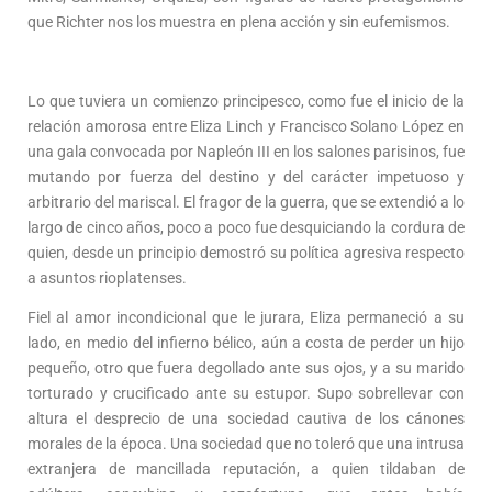
que Richter nos los muestra en plena acción y sin eufemismos.
Lo que tuviera un comienzo principesco, como fue el inicio de la
relación amorosa entre Eliza Linch y Francisco Solano López en
una gala convocada por Napleón III en los salones parisinos, fue
mutando por fuerza del destino y del carácter impetuoso y
arbitrario del mariscal. El fragor de la guerra, que se extendió a lo
largo de cinco años, poco a poco fue desquiciando la cordura de
quien, desde un principio demostró su política agresiva respecto
a asuntos rioplatenses.
Fiel al amor incondicional que le jurara, Eliza permaneció a su
lado, en medio del infierno bélico, aún a costa de perder un hijo
pequeño, otro que fuera degollado ante sus ojos, y a su marido
torturado y crucificado ante su estupor. Supo sobrellevar con
altura el desprecio de una sociedad cautiva de los cánones
morales de la época. Una sociedad que no toleró que una intrusa
extranjera de mancillada reputación, a quien tildaban de