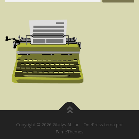
Copyright © 2026 Gladys Abilar
–
OnePress
tema por
FameThemes