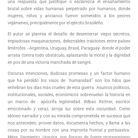
una respuesta que justifique o esclarezca el ensañamiento
brutal sobre vidas humanas perpetrado por humanos, donde
mujeres, niños y ancianos fueron sometidos a los peores
vejámenes, principalmente por el ejército brasileño.
El autor se plantea el desafío de desenterrar viejos secretos,
impiadosas maquinaciones, deleznables traiciones entre países
limítrofes –Argentina, Uruguay, Brasil, Paraguay- donde el poder
arrasa contra todo obstáculo, aplastando la moral y la dignidad
en pos de una victoria manchada de sangre.
Oscuras intenciones, dudosas promesas y un factor humano
que ha perdido los visos de ¨humanidad” son los hilos que
enhebran los días más crueles de esta guerra. Asuntos políticos,
institucionales, sociales, económicos sobrevuelan la historia en
un marco de apócrifa legitimidad. Bilbao Richter, escritor
emocionado y veraz, arroja luz sobre esta oscuridad. Como
idóneo narrador y con su mirada comprometida en sucesos que
nos anteceden, provee datos, documenta hechos, y llama a las
cosas por su nombre con una impronta frontal y persuasiva.
Mitre, Sarmiento, Urquiza, son figuras de fuerte protagonismo