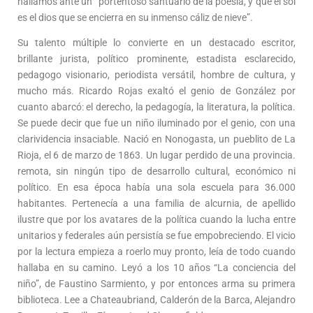
hallamos ante un “portentoso santuario de la poesía, y que el sol
es el dios que se encierra en su inmenso cáliz de nieve”.
Su talento múltiple lo convierte en un destacado escritor,
brillante jurista, político prominente, estadista esclarecido,
pedagogo visionario, periodista versátil, hombre de cultura, y
mucho más. Ricardo Rojas exaltó el genio de González por
cuanto abarcó: el derecho, la pedagogía, la literatura, la política.
Se puede decir que fue un niño iluminado por el genio, con una
clarividencia insaciable. Nació en Nonogasta, un pueblito de La
Rioja, el 6 de marzo de 1863. Un lugar perdido de una provincia.
remota, sin ningún tipo de desarrollo cultural, económico ni
político. En esa época había una sola escuela para 36.000
habitantes. Pertenecía a una familia de alcurnia, de apellido
ilustre que por los avatares de la política cuando la lucha entre
unitarios y federales aún persistía se fue empobreciendo. El vicio
por la lectura empieza a roerlo muy pronto, leía de todo cuando
hallaba en su camino. Leyó a los 10 años “La conciencia del
niño”, de Faustino Sarmiento, y por entonces arma su primera
biblioteca. Lee a Chateaubriand, Calderón de la Barca, Alejandro