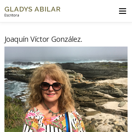
GLADYS ABILAR
Menú
Escritora
INICIO
SOBRE MÍ
MI OBRA
GALERÍAS DE FOTOS
Joaquín Víctor González.
VIDEOS
BLOG
CONTACTO