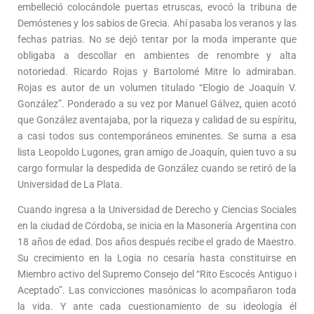
embelleció colocándole puertas etruscas, evocó la tribuna de
Demóstenes y los sabios de Grecia. Ahí pasaba los veranos y las
fechas patrias. No se dejó tentar por la moda imperante que
obligaba a descollar en ambientes de renombre y alta
notoriedad. Ricardo Rojas y Bartolomé Mitre lo admiraban.
Rojas es autor de un volumen titulado “Elogio de Joaquín V.
González”. Ponderado a su vez por Manuel Gálvez, quien acotó
que González aventajaba, por la riqueza y calidad de su espíritu,
a casi todos sus contemporáneos eminentes. Se suma a esa
lista Leopoldo Lugones, gran amigo de Joaquín, quien tuvo a su
cargo formular la despedida de González cuando se retiró de la
Universidad de La Plata.
Cuando ingresa a la Universidad de Derecho y Ciencias Sociales
en la ciudad de Córdoba, se inicia en la Masonería Argentina con
18 años de edad. Dos años después recibe el grado de Maestro.
Su crecimiento en la Logia no cesaría hasta constituirse en
Miembro activo del Supremo Consejo del “Rito Escocés Antiguo i
Aceptado”. Las convicciones masónicas lo acompañaron toda
la vida. Y ante cada cuestionamiento de su ideología él