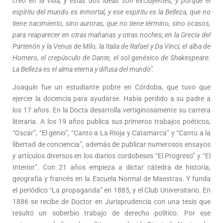
creo en la vida, y estas dos ideas son excluyentes, y porque el
espíritu del mundo es inmortal, y ese espíritu es la Belleza, que no
tiene nacimiento, sino auroras, que no tiene término, sino ocasos,
para reaparecer en otras mañanas y otras noches; en la Grecia del
Partenón y la Venus de Milo, la Italia de Rafael y Da Vinci, el alba de
Homero, el crepúsculo de Dante, el sol genésico de Shakespeare.
La Belleza es el alma eterna y difusa del mundo”.
Joaquín fue un estudiante pobre en Córdoba, que tuvo que
ejercer la docencia para ayudarse. Había perdido a su padre a
los 17 años. En la Docta desarrolla vertiginosamente su carrera
literaria. A los 19 años publica sus primeros trabajos poéticos,
“Oscar”, “El genio”, “Canto a La Rioja y Catamarca” y “Canto a la
libertad de conciencia”, además de publicar numerosos ensayos
y artículos diversos en los diarios cordobeses “El Progreso” y “El
Interior”. Con 21 años empieza a dictar cátedra de historia,
geografía y francés en la Escuela Normal de Maestras. Y funda
el periódico “La propaganda” en 1885, y el Club Universitario. En
1886 se recibe de Doctor en Jurisprudencia con una tesis que
resultó un soberbio trabajo de derecho político. Por ese