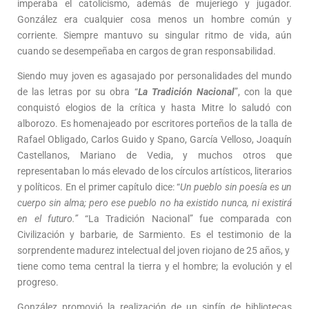
imperaba el catolicismo, además de mujeriego y jugador.
González era cualquier cosa menos un hombre común y
corriente. Siempre mantuvo su singular ritmo de vida, aún
cuando se desempeñaba en cargos de gran responsabilidad.
Siendo muy joven es agasajado por personalidades del mundo
de las letras por su obra “
La Tradición Nacional
”, con la que
conquistó elogios de la crítica y hasta Mitre lo saludó con
alborozo. Es homenajeado por escritores porteños de la talla de
Rafael Obligado, Carlos Guido y Spano, García Velloso, Joaquín
Castellanos, Mariano de Vedia, y muchos otros que
representaban lo más elevado de los círculos artísticos, literarios
y políticos. En el primer capítulo dice: “
Un pueblo sin poesía es un
cuerpo sin alma; pero ese pueblo no ha existido nunca, ni existirá
en el futuro.”
“La Tradición Nacional” fue comparada con
Civilización y barbarie, de Sarmiento. Es el testimonio de la
sorprendente madurez intelectual del joven riojano de 25 años, y
tiene como tema central la tierra y el hombre; la evolución y el
progreso.
González promovió la realización de un sinfín de bibliotecas