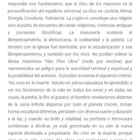
respondía con fundamento:
que el Dios de los masones es la
personificación del equilibrio universal; su Dios es Justicia, Moral,
Energía, Conducta, Tolerancia. La Logia no constituye una religión
sino el punto de encuentro de varias religiones, creencias antiguas
y corrientes filosóficas. La masonería sostenía el
librepensamiento, la democracia, la solidaridad y la justicia.
La
tensión con la iglesia fue inevitable, por la secularización y ese
librepensamiento, y también por los ritos. No podían tolerar la
divisa masónica “Nec Plus Ultra” (nada por encima) que
representaba un peligro para la autoridad terrenal y espiritual y
la posibilidad del ateísmo. González sostenía el siguiente criterio:
“
No creo en la muerte. Nacido en plena naturaleza he aprendido a
ver los fenómenos de la vida en todos los seres y en todas las
cosas; la piedra, la flor, el gusano, el hombre; revelaciones distintas
de la savia infinita dispersa por todo el planeta crecen, toman
forma escultural diferente, persisten con diversa suerte y duración
a la luz, y cuando su brillo y vitalidad, su perfume o hermosura
comienzan a declinar, ya está germinada en su sitio la nueva
especie destinada a perpetuarla. No creo en la muerte, porque