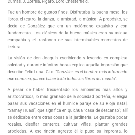
Dumas, J. Zorrilla, Fígaro, Lord Chesterfield.
Fue un hombre de gustos finos. Disfrutaba la buena mesa, los
libros, el teatro, la danza, la amistad, la música. A propósito, se
decía de González que era un melómano exquisito y con
fundamento. Los clásicos de la buena música eran su asidua
compañía y el trasfondo de sus interminables momentos de
lectura.
La visión de don Joaquín escribiendo y leyendo en completa
soledad y durante infinitas horas explica aquella impresión que
describe Félix Luna. Cito:
“González es el hombre más informado
que conozco; parece haber leído todos los libros del mundo”.
A pesar de haber frecuentado los ambientes más altos y
aristocráticos, lo más granado de la sociedad porteña, él elegía
pasar sus vacaciones en el humilde paraje de su Rioja natal,
“Samay Huasi”, que significa en quichua “casa de descanso”; allí
se dedicaba entre otras cosas a la jardinería. Le gustaba podar
rosales, diseñar canteros, cultivar viñas, plantar grandes
arboledas. A ese rincón agreste él le puso su impronta, lo