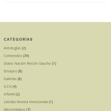
CATEGORÍAS
Antologías
(2)
Contenidos
(39)
Diario Nación Rincón Gaucho
(1)
Ensayos
(8)
Galerías
(8)
ILCH
(4)
Infantil
(2)
Letralia Revista Venezonala
(1)
Microrrelatos
(7)