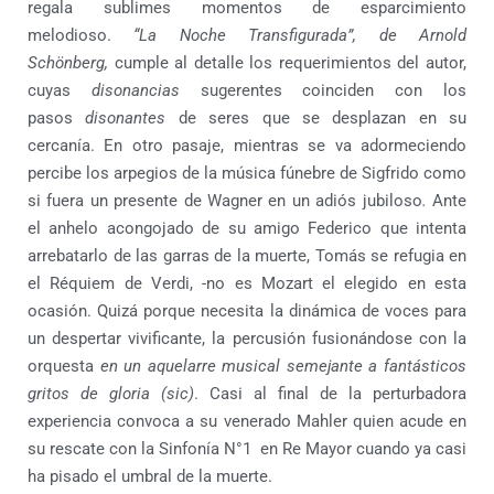
regala sublimes momentos de esparcimiento
melodioso.
“La Noche Transfigurada”, de Arnold
Schönberg,
cumple al detalle los requerimientos del autor,
cuyas
disonancias
sugerentes coinciden con los
pasos
disonantes
de seres que se desplazan en su
cercanía. En otro pasaje, mientras se va adormeciendo
percibe los arpegios de la música fúnebre de Sigfrido como
si fuera un presente de Wagner en un adiós jubiloso
.
Ante
el anhelo acongojado de su amigo Federico que intenta
arrebatarlo de las garras de la muerte, Tomás se refugia en
el Réquiem de Verdi, -no es Mozart el elegido en esta
ocasión. Quizá porque necesita la dinámica de voces para
un despertar vivificante, la percusión fusionándose con la
orquesta
en un aquelarre musical semejante a fantásticos
gritos de gloria (sic)
. Casi al final de la perturbadora
experiencia convoca a su venerado Mahler quien acude en
su rescate con la Sinfonía N°1 en Re Mayor cuando ya casi
ha pisado el umbral de la muerte.