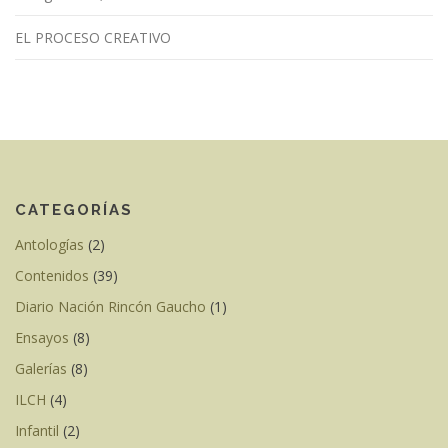
EL PROCESO CREATIVO
CATEGORÍAS
Antologías
(2)
Contenidos
(39)
Diario Nación Rincón Gaucho
(1)
Ensayos
(8)
Galerías
(8)
ILCH
(4)
Infantil
(2)