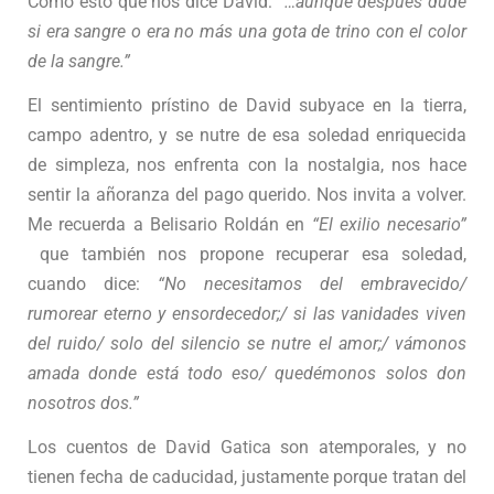
Como esto que nos dice David:
“…aunque después dudé
si era sangre o era no más una gota de trino con el color
de la sangre.”
El sentimiento prístino de David subyace en la tierra,
campo adentro, y se nutre de esa soledad enriquecida
de simpleza, nos enfrenta con la nostalgia, nos hace
sentir la añoranza del pago querido. Nos invita a volver.
Me recuerda a Belisario Roldán en
“El exilio necesario”
que también nos propone recuperar esa soledad,
cuando dice:
“No necesitamos del embravecido/
rumorear eterno y ensordecedor;/ si las vanidades viven
del ruido/ solo del silencio se nutre el amor;/ vámonos
amada donde está todo eso/ quedémonos solos don
nosotros dos.”
Los cuentos de David Gatica son atemporales, y no
tienen fecha de caducidad, justamente porque tratan del