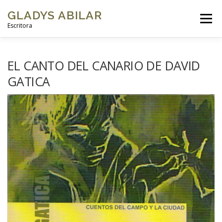
GLADYS ABILAR
Menú
Escritora
INICIO
SOBRE MÍ
MI OBRA
GALERÍAS DE FOTOS
EL CANTO DEL CANARIO DE DAVID
GATICA
VIDEOS
BLOG
CONTACTO