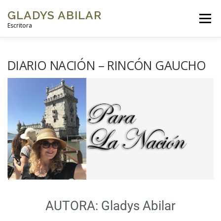
GLADYS ABILAR
Menú
Escritora
INICIO
SOBRE MÍ
MI OBRA
GALERÍAS DE FOTOS
DIARIO NACIÓN – RINCÓN GAUCHO
VIDEOS
BLOG
CONTACTO
AUTORA: Gladys Abilar