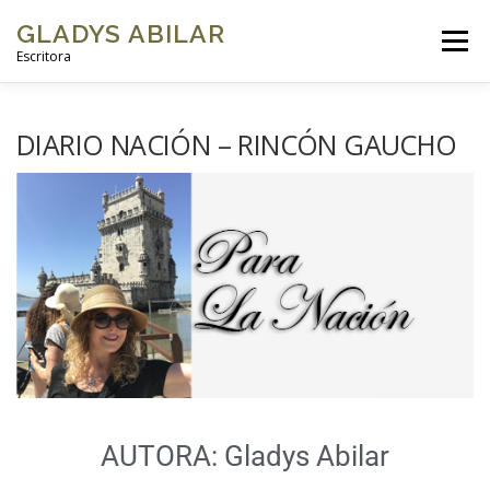
GLADYS ABILAR
Menú
Escritora
INICIO
SOBRE MÍ
MI OBRA
GALERÍAS DE FOTOS
DIARIO NACIÓN – RINCÓN GAUCHO
VIDEOS
BLOG
CONTACTO
AUTORA: Gladys Abilar