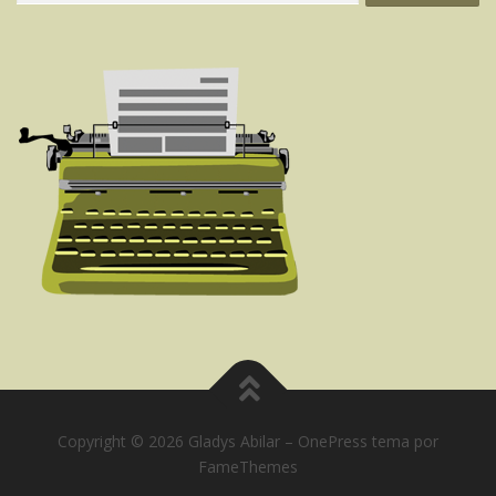
Copyright © 2026 Gladys Abilar
–
OnePress
tema por
FameThemes