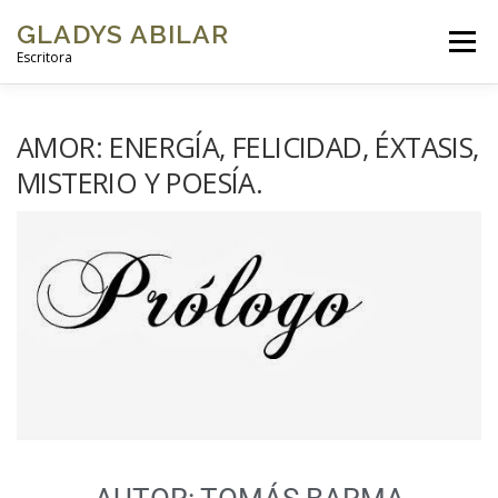
GLADYS ABILAR
Menú
Escritora
INICIO
SOBRE MÍ
MI OBRA
GALERÍAS DE FOTOS
AMOR: ENERGÍA, FELICIDAD, ÉXTASIS,
MISTERIO Y POESÍA.
VIDEOS
BLOG
CONTACTO