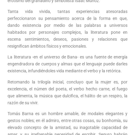
erotismo del granadino y simbolista Isaac Muñoz.
Tanta vida vivida, tantas experiencias atesoradas
perfeccionaron su pensamiento acerca de la forma en que,
dando existencia por medio de las palabras a universos
habitados por personajes complejos, la literatura pone en
escena sentimientos, deseos, pasiones y relaciones que
resignifican ámbitos físicos y emocionales.
La literatura -en el universo de Bana- es una fuente de energía
engendradora de cuerpos y almas que el lenguaje puede darles
existencia, infundiéndoles vida mediante el verbo y la retórica.
Retomando la trilogía inicial, concluyo que la mujer es, por
excelencia, el númen del poeta, el verbo hecho carne, el fuego
que alimenta, la música que dulcifica, el hálito de un respiro, la
razón de su vivir.
Tomás Barna es un hombre amable, de modales elegantes y
gestos nobles; en él admiro, entre otras cosas, su bonhomía, su
elevado concepto de la amistad, su inagotable capacidad de
amar, y su irrefrenable necesidad de escribir. Seguro habrán