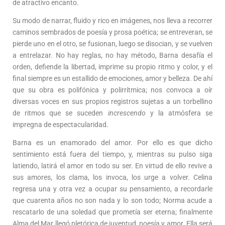
de atractivo encanto.
Su modo de narrar, fluido y rico en imágenes, nos lleva a recorrer
caminos sembrados de poesía y prosa poética; se entreveran, se
pierde uno en el otro, se fusionan, luego se disocian, y se vuelven
a entrelazar. No hay reglas, no hay método, Barna desafía el
orden, defiende la libertad, imprime su propio ritmo y color, y el
final siempre es un estallido de emociones, amor y belleza. De ahí
que su obra es polifónica y polirrítmica; nos convoca a oír
diversas voces en sus propios registros sujetas a un torbellino
de ritmos que se suceden
increscendo
y la atmósfera se
impregna de espectacularidad.
Barna es un enamorado del amor. Por ello es que dicho
sentimiento está fuera del tiempo, y, mientras su pulso siga
latiendo, latirá el amor en todo su ser. En virtud de ello revive a
sus amores, los clama, los invoca, los urge a volver. Celina
regresa una y otra vez a ocupar su pensamiento, a recordarle
que cuarenta años no son nada y lo son todo; Norma acude a
rescatarlo de una soledad que prometía ser eterna; finalmente
Alma del Mar llegó pletórica de juventud, poesía y amor. Ella será