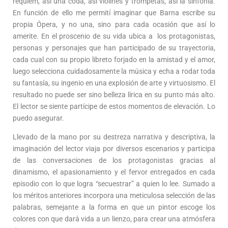
réquiem, así una coda, así violines y trompetas, así la sinfonía.
En función de ello me permití imaginar que Barna escribe su
propia Ópera, y no una, sino para cada ocasión que así lo
amerite. En el proscenio de su vida ubica a los protagonistas,
personas y personajes que han participado de su trayectoria,
cada cual con su propio libreto forjado en la amistad y el amor,
luego selecciona cuidadosamente la música y echa a rodar toda
su fantasía, su ingenio en una explosión de arte y virtuosismo. El
resultado no puede ser sino belleza lírica en su punto más alto.
El lector se siente partícipe de estos momentos de elevación. Lo
puedo asegurar.
Llevado de la mano por su destreza narrativa y descriptiva, la
imaginación del lector viaja por diversos escenarios y participa
de las conversaciones de los protagonistas gracias al
dinamismo, el apasionamiento y el fervor entregados en cada
episodio con lo que logra “secuestrar” a quien lo lee. Sumado a
los méritos anteriores incorpora una meticulosa selección de las
palabras, semejante a la forma en que un pintor escoge los
colores con que dará vida a un lienzo, para crear una atmósfera