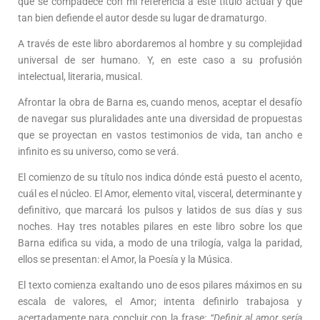
que se compadece con mi referencia a éste título actual y que
tan bien defiende el autor desde su lugar de dramaturgo.
A través de este libro abordaremos al hombre y su complejidad
universal de ser humano. Y, en este caso a su profusión
intelectual, literaria, musical.
Afrontar la obra de Barna es, cuando menos, aceptar el desafío
de navegar sus pluralidades ante una diversidad de propuestas
que se proyectan en vastos testimonios de vida, tan ancho e
infinito es su universo, como se verá.
El comienzo de su título nos indica dónde está puesto el acento,
cuál es el núcleo. El Amor, elemento vital, visceral, determinante y
definitivo, que marcará los pulsos y latidos de sus días y sus
noches. Hay tres notables pilares en este libro sobre los que
Barna edifica su vida, a modo de una trilogía, valga la paridad,
ellos se presentan: el Amor, la Poesía y la Música.
El texto comienza exaltando uno de esos pilares máximos en su
escala de valores, el Amor; intenta definirlo trabajosa y
acertadamente para concluir con la frase:
“Definir al amor sería